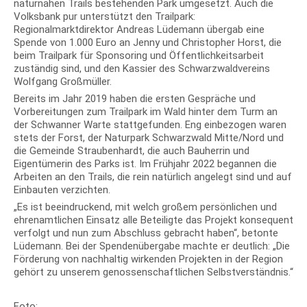
naturnahen Trails bestehenden Park umgesetzt. Auch die
Volksbank pur unterstützt den Trailpark:
Regionalmarktdirektor Andreas Lüdemann übergab eine
Spende von 1.000 Euro an Jenny und Christopher Horst, die
beim Trailpark für Sponsoring und Öffentlichkeitsarbeit
zuständig sind, und den Kassier des Schwarzwaldvereins
Wolfgang Großmüller.
Bereits im Jahr 2019 haben die ersten Gespräche und
Vorbereitungen zum Trailpark im Wald hinter dem Turm an
der Schwanner Warte stattgefunden. Eng einbezogen waren
stets der Forst, der Naturpark Schwarzwald Mitte/Nord und
die Gemeinde Straubenhardt, die auch Bauherrin und
Eigentümerin des Parks ist. Im Frühjahr 2022 begannen die
Arbeiten an den Trails, die rein natürlich angelegt sind und auf
Einbauten verzichten.
„Es ist beeindruckend, mit welch großem persönlichen und
ehrenamtlichen Einsatz alle Beteiligte das Projekt konsequent
verfolgt und nun zum Abschluss gebracht haben“, betonte
Lüdemann. Bei der Spendenübergabe machte er deutlich: „Die
Förderung von nachhaltig wirkenden Projekten in der Region
gehört zu unserem genossenschaftlichen Selbstverständnis.“
Foto: